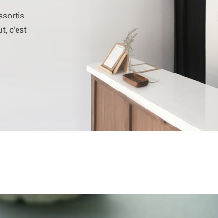
ssortis
, c’est