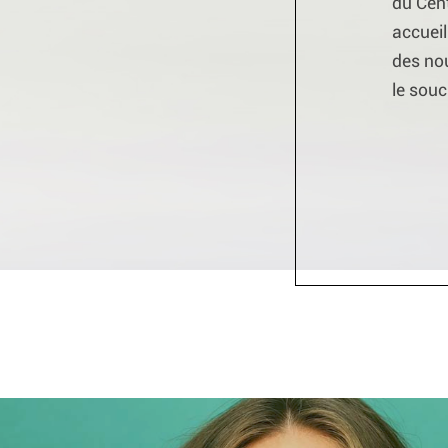
du Cen
accueil
des nou
le souc